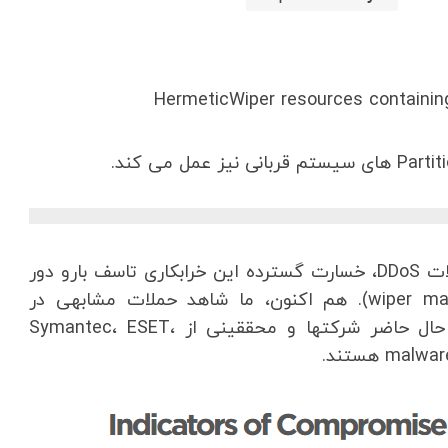
HermeticWiper resources containin
خلاصه اینکه: پس از یک هفته تخریب و افزایش حملات DDoS، خسارت گسترده این خرابکاری تاسف بارو دور
از انتظار از طریق این بدافزار Delete کننده (wiper malware). هم اکنون، ما شاهد حملات مشابهی در
همسایگان اکراین و متحدان این کشور هستیم. در حال حاضر شرکتها و محققینی از Symantec، ESET،