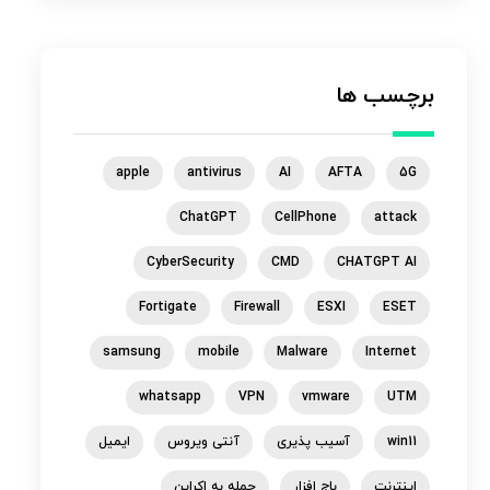
برچسب ها
apple
antivirus
AI
AFTA
5G
ChatGPT
CellPhone
attack
CyberSecurity
CMD
CHATGPT AI
Fortigate
Firewall
ESXI
ESET
samsung
mobile
Malware
Internet
whatsapp
VPN
vmware
UTM
win11
آسیب پذیری
آنتی ویروس
ایمیل
اینترنت
باج افزار
حمله به اکراین