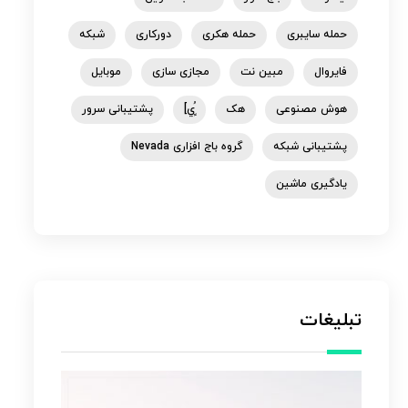
حمله سایبری
حمله هکری
دورکاری
شبکه
فایروال
مبین نت
مجازی سازی
موبایل
هوش مصنوعی
هک
ٍُي]
پشتیبانی سرور
پشتیبانی شبکه
گروه باج افزاری Nevada
یادگیری ماشین
تبلیغات