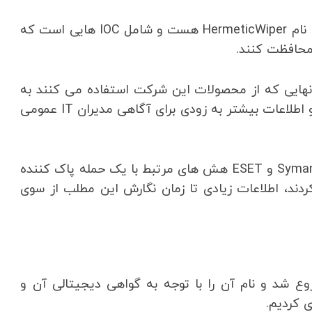
این مطلب شامل جزئیات فنی این بدافزار پاک کننده، با نام HermeticWiper هست و شامل IOC هایی است که
 محافظت کنند.
ت Sentinelone شرکتها و سازمانهایی که از محصولات این شرکت استفاده می کنند به
صورت مناسبی در برابر این حملات محافظت می شوند و اطلاعات بیشتر به زودی برای آگاهی مدیران IT عمومی
در 23 فوریه2022، شرکتهای معروف آنتی ویروس Symantec و ESET هش های مرتبط با یک حمله پاک کننده
در اوکراین را توییت کردند، اطلاعات زیادی تا زمان نگارش این مطلب از سوی
و تحلیل این بدافزار جدید wiper malware شروع شد و نام آن را با توجه به گواهی دیجیتالی آن و