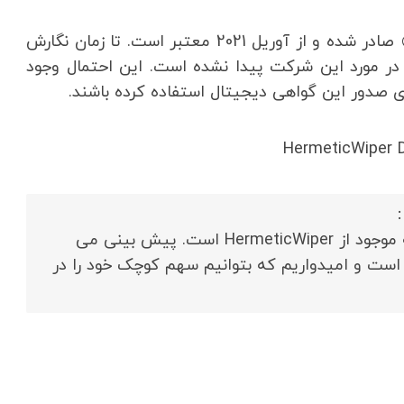
گواهی دیجیتال با نام شرکت «Hermetica Digital Ltd» صادر شده و از آوریل 2021 معتبر است. تا زمان نگارش
 در مورد این شرکت پیدا نشده است. این احتمال وجود
 صدور این گواهی دیجیتال استفاده کرده باشند.
HermeticWiper D
این یک تلاش اولیه برای تجزیه و تحلیل اولین نمونه موجود از HermeticWiper است. پیش بینی می
ست و امیدواریم که بتوانیم سهم کوچک خود را در