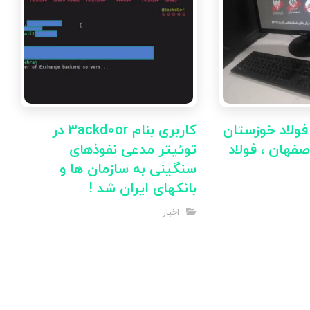
فولاد خوزستان
کاربری بنام 3ackd0or در
اصفهان ، فولاد
توئیتر مدعی نفوذهای
سنگینی به سازمان ها و
بانکهای ایران شد !
اخبار