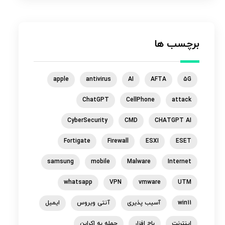
برچسب ها
apple
antivirus
AI
AFTA
5G
ChatGPT
CellPhone
attack
CyberSecurity
CMD
CHATGPT AI
Fortigate
Firewall
ESXI
ESET
samsung
mobile
Malware
Internet
whatsapp
VPN
vmware
UTM
win11
آسیب پذیری
آنتی ویروس
ایمیل
اینترنت
باج افزار
حمله به اکراین