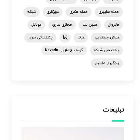
حمله سایبری
حمله هکری
دورکاری
شبکه
فایروال
مبین نت
مجازی سازی
موبایل
هوش مصنوعی
هک
ٍُي]
پشتیبانی سرور
پشتیبانی شبکه
گروه باج افزاری Nevada
یادگیری ماشین
تبلیغات