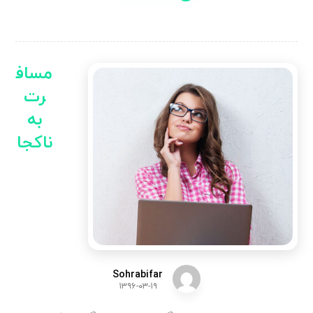
مساف
رت
به
ناکجا
Sohrabifar
۱۳۹۶-۰۳-۱۹