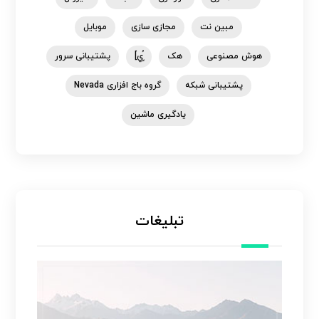
مبین نت
مجازی سازی
موبایل
هوش مصنوعی
هک
ٍُي]
پشتیبانی سرور
پشتیبانی شبکه
گروه باج افزاری Nevada
یادگیری ماشین
تبلیغات