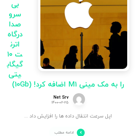
بی
سرو
صدا
درگاه
اترن
ت ۱۰
گیگاب
یتی
را به مک مینی M1 اضافه کرد! (10Gb)
Net Srv
۱۴۰۰-۰۲-۲۵
اپل سرعت انتقال داده ها را افزایش داد ...
ادامه مطلب