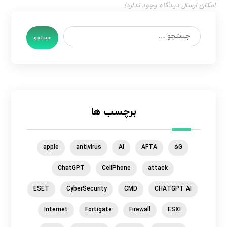
امکان ارسال دیدگاه وجود ندارد!
جستجو
برچسب ها
apple
antivirus
AI
AFTA
5G
ChatGPT
CellPhone
attack
ESET
CyberSecurity
CMD
CHATGPT AI
Internet
Fortigate
Firewall
ESXI