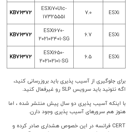
ESXi70U1c-
KB76372
7.0
ESXi
17325551
ESXi670-
KB76372
6.7
ESXi
202102401-SG
ESXi650-
KB76372
6.5
ESXi
202102101-SG
برای جلوگیری از آسیب پذیری باید بروزرسانی کنید،
اگه نتونید باید سرویس SLP رو غیرفعال کنید.
با اینکه آسیب پذیری دو سال پیش منتشر شده ، اما
هنوز هم سرورهای آسیب پذیری وجود دارن.
CERT فرانسه در این خصوص هشداری صادر کرده و