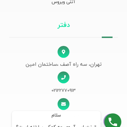
آنتی ویروس
دفتر
تهران، سه راه آصف ،ساختمان امین
02122770913
سلام
info@netsrv.ir