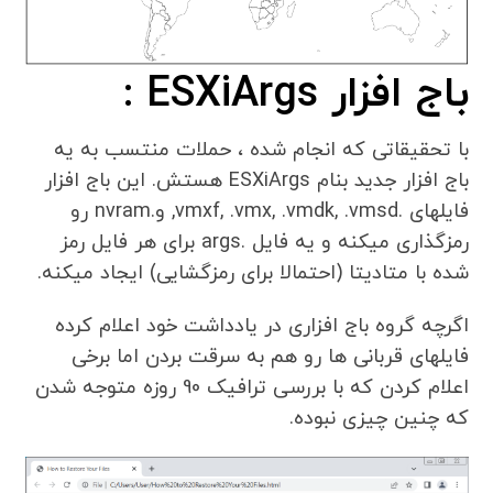
باج افزار ESXiArgs :
با تحقیقاتی که انجام شده ، حملات منتسب به یه
باج افزار جدید بنام ESXiArgs هستش. این باج افزار
فایلهای .vmxf, .vmx, .vmdk, .vmsd, و.nvram رو
رمزگذاری میکنه و یه فایل .args برای هر فایل رمز
شده با متادیتا (احتمالا برای رمزگشایی) ایجاد میکنه.
اگرچه گروه باج افزاری در یادداشت خود اعلام کرده
فایلهای قربانی ها رو هم به سرقت بردن اما برخی
اعلام کردن که با بررسی ترافیک 90 روزه متوجه شدن
که چنین چیزی نبوده.