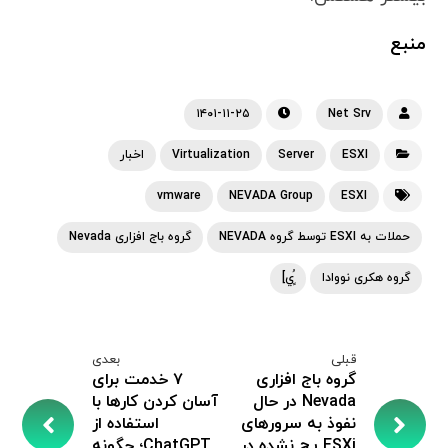
منبع
۱۴۰۱-۱۱-۲۵
Net Srv
ESXI
Server
Virtualization
اخبار
vmware
NEVADA Group
ESXI
حملات به ESXI توسط گروه NEVADA
گروه باج افزاری Nevada
گروه هکری نووادا
ٍُي]
قبلی
بعدی
گروه باج افزاری
۷ خدمت برای
Nevada در حال
آسان کردن کارها با
نفوذ به سرورهای
استفاده از
ESXi پچ نشده در
ChatGPT؛ چگونه