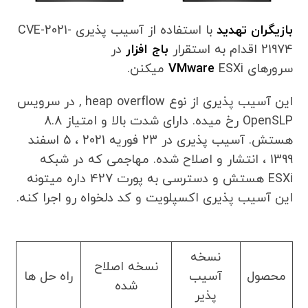
بازیگران تهدید
با استفاده از آسیب پذیری CVE-2021-
21974 اقدام به استقرار
باج افزار
در
سرورهای
ESXi میکنن.
VMware
این آسیب پذیری از نوع heap overflow , در سرویس
OpenSLP رخ میده. دارای شدت بالا و امتیاز 8.8
هستش. آسیب پذیری در 23 فوریه 2021 ، 5 اسفند
1399 ، انتشار و اصلاح شده. مهاجمی که در شبکه
ESXi هستش و دسترسی به پورت 427 داره میتونه
این آسیب پذیری اکسپلویت و کد دلخواه رو اجرا کنه.
نسخه
نسخه اصلاح
محصول
آسیب
راه حل ها
شده
پذیر