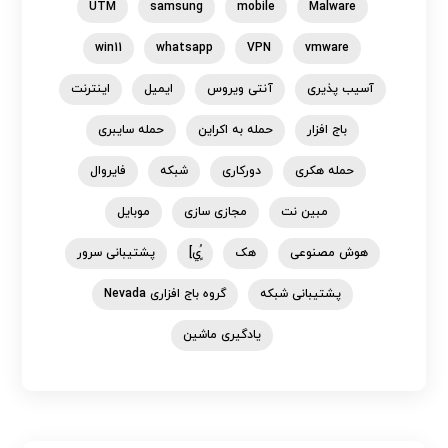
UTM
samsung
mobile
Malware
win11
whatsapp
VPN
vmware
آسیب پذیری
آنتی ویروس
ایمیل
اینترنت
باج افزار
حمله به اکراین
حمله سایبری
حمله هکری
دورکاری
شبکه
فایروال
مبین نت
مجازی سازی
موبایل
هوش مصنوعی
هک
ٍُي]
پشتیبانی سرور
پشتیبانی شبکه
گروه باج افزاری Nevada
یادگیری ماشین