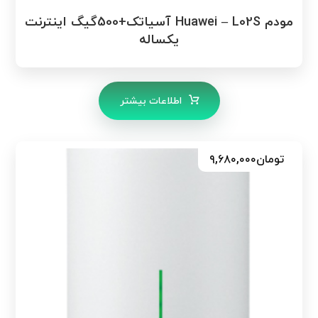
مودم Huawei – L02S آسیاتک+500گیگ اینترنت
یکساله
اطلاعات بیشتر
تومان
۹,۶۸۰,۰۰۰