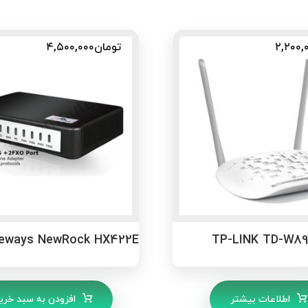
۲,۲۰۰,
تومان
۴,۵۰۰,۰۰۰
teways NewRock HX422E
TP-LINK TD-W89
اطلاعات بیشتر
افزودن به سبد خری