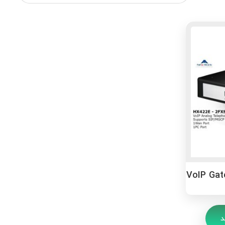
VoIP Ga
د