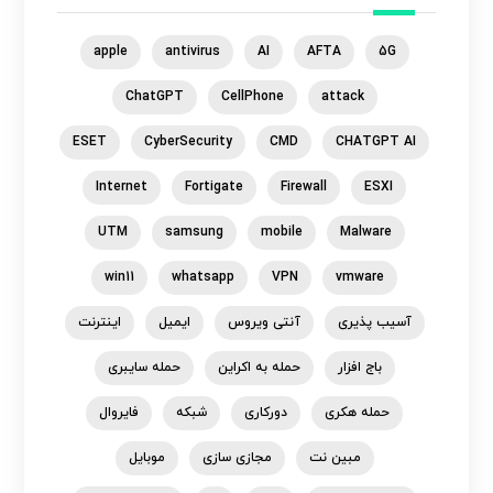
apple
antivirus
AI
AFTA
5G
ChatGPT
CellPhone
attack
ESET
CyberSecurity
CMD
CHATGPT AI
Internet
Fortigate
Firewall
ESXI
UTM
samsung
mobile
Malware
win11
whatsapp
VPN
vmware
آسیب پذیری
آنتی ویروس
ایمیل
اینترنت
باج افزار
حمله به اکراین
حمله سایبری
حمله هکری
دورکاری
شبکه
فایروال
مبین نت
مجازی سازی
موبایل