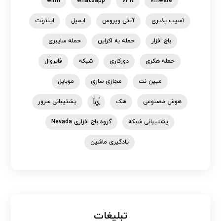
win11
whatsapp
VPN
vmware
آسیب پذیری
آنتی ویروس
ایمیل
اینترنت
باج افزار
حمله به اکراین
حمله سایبری
حمله هکری
دورکاری
شبکه
فایروال
مبین نت
مجازی سازی
موبایل
هوش مصنوعی
هک
ٍُي]
پشتیبانی سرور
پشتیبانی شبکه
گروه باج افزاری Nevada
یادگیری ماشین
تبلیغات