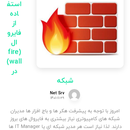
استف
اده
از
فایرو
ال
(fire
wall)
در
شبکه
Net Srv
۱۴۰۱-۱۱-۲۹
امروز با توجه به پیشرفت هکر ها و باج افزار ها مدیران
شبکه های کامپیوتری نیاز بیشتری به فایروال های بروز
دارند. لذا نیاز است هر مدیر شبکه ای یا IT Manager ها