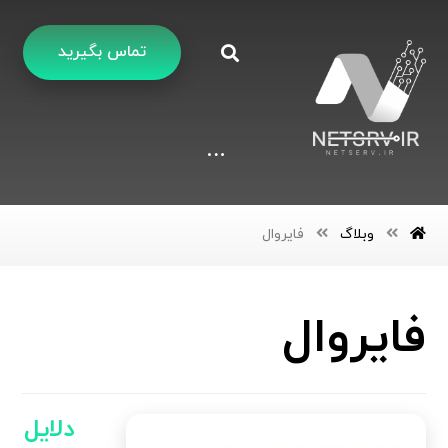
تماس بگیرید
وبلاگ
فایروال
فایروال
دلایل