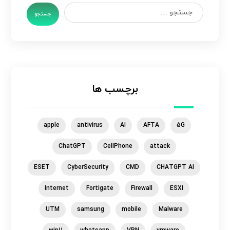
جستجو
برچسب ها
apple
antivirus
AI
AFTA
5G
ChatGPT
CellPhone
attack
ESET
CyberSecurity
CMD
CHATGPT AI
Internet
Fortigate
Firewall
ESXI
UTM
samsung
mobile
Malware