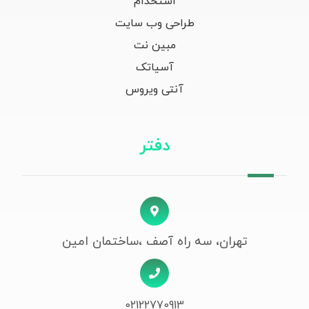
استخدام
طراحی وب سایت
مبین نت
آسیاتک
آنتی ویروس
دفتر
تهران، سه راه آصف ،ساختمان امین
02122770913