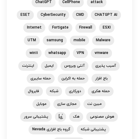
ChatGPT
CellPhone
attack
ESET
CyberSecurity
CMD
CHATGPT AI
Internet
Fortigate
Firewall
ESXI
UTM
samsung
mobile
Malware
win11
whatsapp
VPN
vmware
آسیب پذیری
آنتی ویروس
ایمیل
اینترنت
باج افزار
حمله به اکراین
حمله سایبری
حمله هکری
دورکاری
شبکه
فایروال
مبین نت
مجازی سازی
موبایل
هوش مصنوعی
هک
ٍُي]
پشتیبانی سرور
پشتیبانی شبکه
گروه باج افزاری Nevada