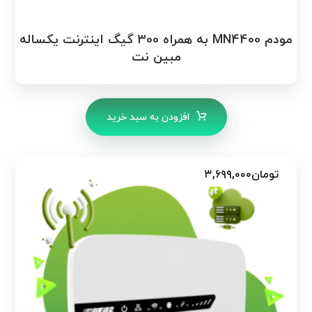
مودم MN4400 به همراه 300 گیگ اینترنت یکساله
مبین نت
افزودن به سبد خرید
تومان
۳,۶۹۹,۰۰۰