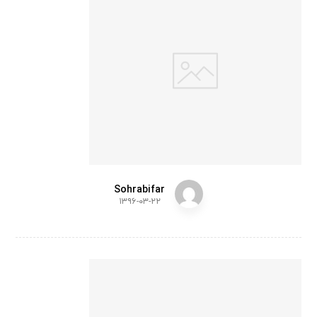
onal
Gift
Sohrabifar
۱۳۹۶-۰۳-۲۲
Chai
r
Desi