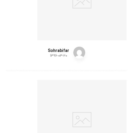
Sohrabifar
۱۳۹۶-۰۳-۲۰
Typ
ewri
ter