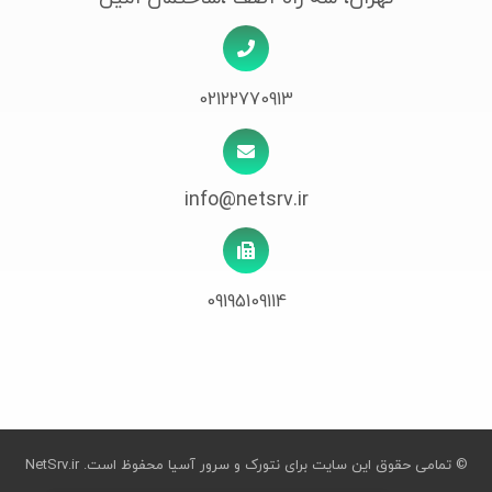
02122770913
info@netsrv.ir
09195109114
© تمامی حقوق این سایت برای نتورک و سرور آسیا محفوظ است.
NetSrv.ir