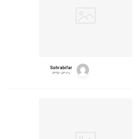
gn
Sohrabifar
۱۳۹۶-۰۳-۲۰
Shel
f of
Arts